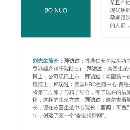
范且个
BO NUO
现优质
孕期跟
的人群
香港仁安医院生殖中
刘先生简介：
拜访过：
香港婦產科學院院士)；
泰国生殖
拜访过：
博士，公司现已上市；
泰国第一
拜访过：
殖博士；
美国HRC生殖中心 费
拜访过：
将第三方卵子与精子结合，有了现在的借
怀，这样的生殖方式；
吉尔吉斯
拜访过：
长，现任该国生殖中心院长；
可搜到
新闻：
年，创建了第一个“香港捐卵网”。